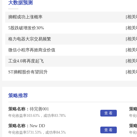
大数据预测
摘帽成功上涨概率
[相关
5股跌破增发价30%
[相关
格力电器大宗交易频繁
[相关
微信小程序再掀商业价值
[相关
工业4.0将再度起飞
[相关
ST摘帽股价有望回升
[相关
策略推荐
策略名称：
待完善001
策
查 看
年化收益率103.63%，成功率83.78%
年化收
策略名称：
New DD
策
查 看
年化收益率5731.53%，成功率84.5%
年化收