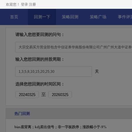
欢迎您！
登录
注册
首页
回测一下
策略回测
策略广场
事件评
请输入您想要回测的问句：
输入您想回测的持股周期：
天
选择您想回测的时间区间：
至
热门回测
bias底背离；kdj卖出信号；非一字板跌停；涨跌幅小于-9%